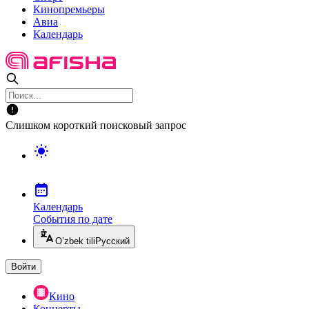
Кинопремьеры
Авиа
Календарь
Слишком короткий поисковый запрос
Календарь
События по дате
O’zbek tili
Русский
Войти
Кино
Концерты