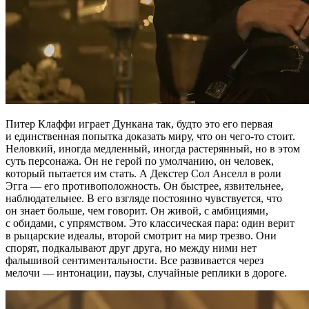
Питер Клаффи играет Дункана так, будто это его первая
и единственная попытка доказать миру, что он чего-то стоит.
Неловкий, иногда медленный, иногда растерянный, но в этом
суть персонажа. Он не герой по умолчанию, он человек,
который пытается им стать. А Декстер Сол Анселл в роли
Эгга — его противоположность. Он быстрее, язвительнее,
наблюдательнее. В его взгляде постоянно чувствуется, что
он знает больше, чем говорит. Он живой, с амбициями,
с обидами, с упрямством. Это классическая пара: один верит
в рыцарские идеалы, второй смотрит на мир трезво. Они
спорят, подкалывают друг друга, но между ними нет
фальшивой сентиментальности. Все развивается через
мелочи — интонации, паузы, случайные реплики в дороге.