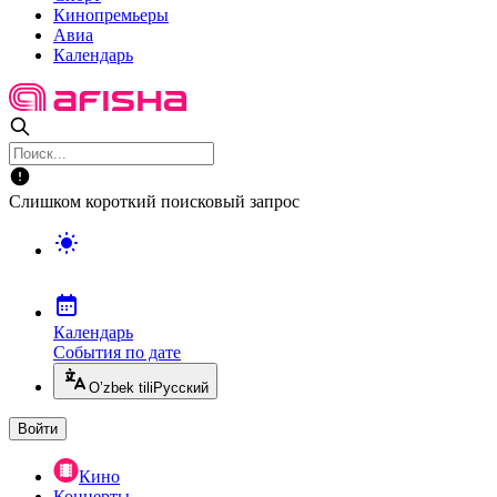
Кинопремьеры
Авиа
Календарь
Слишком короткий поисковый запрос
Календарь
События по дате
O’zbek tili
Русский
Войти
Кино
Концерты