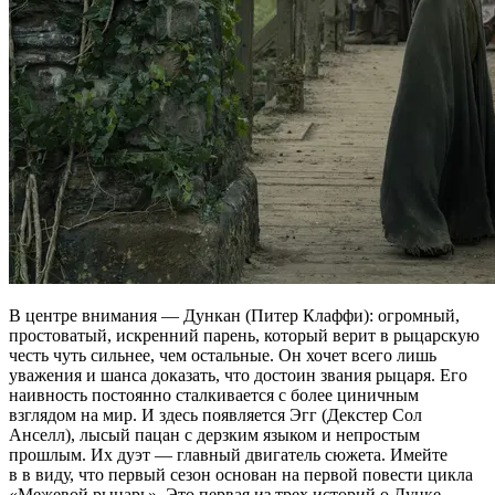
В центре внимания — Дункан (Питер Клаффи): огромный,
простоватый, искренний парень, который верит в рыцарскую
честь чуть сильнее, чем остальные. Он хочет всего лишь
уважения и шанса доказать, что достоин звания рыцаря. Его
наивность постоянно сталкивается с более циничным
взглядом на мир. И здесь появляется Эгг (Декстер Сол
Анселл), лысый пацан с дерзким языком и непростым
прошлым. Их дуэт — главный двигатель сюжета. Имейте
в в виду, что первый сезон основан на первой повести цикла
«Межевой рыцарь». Это первая из трех историй о Дунке