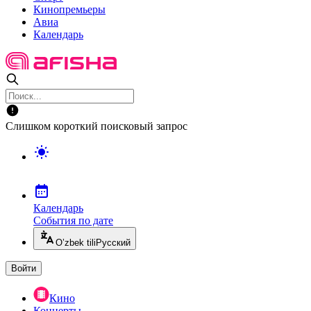
Кинопремьеры
Авиа
Календарь
Слишком короткий поисковый запрос
Календарь
События по дате
O’zbek tili
Русский
Войти
Кино
Концерты