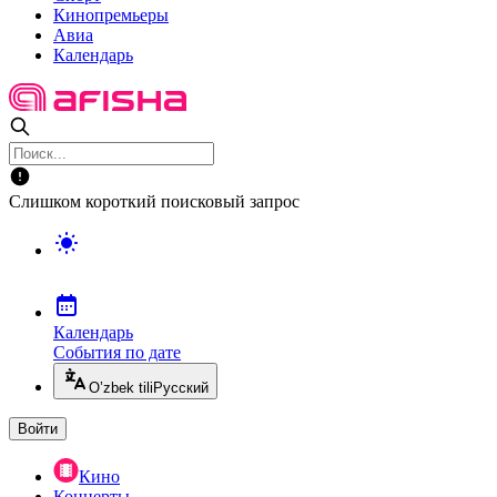
Кинопремьеры
Авиа
Календарь
Слишком короткий поисковый запрос
Календарь
События по дате
O’zbek tili
Русский
Войти
Кино
Концерты