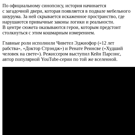
По официальному синопсису, история начинается
с загадочной двери, которая появляется в подвале мебельного
шоурума. За ней скрывается искаженное пространство, где
нарушаются привычные законы логики и реальности.
В центре сюжета оказываются герои, которым предстоит
столкнуться с этим кошмарным измерением.
Главные роли исполнили Чиветел Эджиофор («12 лет
рабства», «Доктор Стрэндж») и Ренате Реинсве («Худший
человек на свете»). Режиссером выступил Кейн Парсонс,
автор популярной YouTube-серии по той же вселенной.