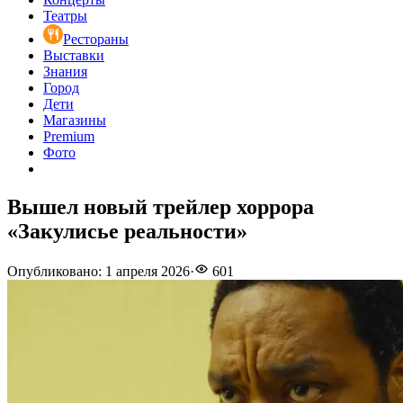
Театры
Рестораны
Выставки
Знания
Город
Дети
Магазины
Premium
Фото
Вышел новый трейлер хоррора
«Закулисье реальности»
Опубликовано
:
1 апреля 2026
·
601