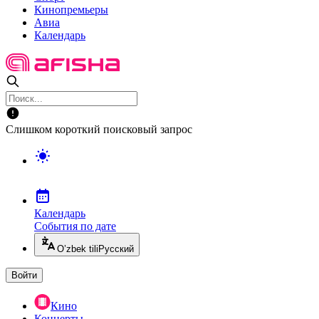
Кинопремьеры
Авиа
Календарь
Слишком короткий поисковый запрос
Календарь
События по дате
O’zbek tili
Русский
Войти
Кино
Концерты