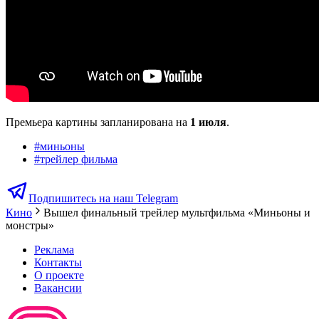
Премьера картины запланирована на
1 июля
.
#
миньоны
#
трейлер фильма
Подпишитесь на наш Telegram
Кино
Вышел финальный трейлер мультфильма «Миньоны и
монстры»
Реклама
Контакты
О проекте
Вакансии