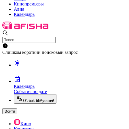
Кинопремьеры
Авиа
Календарь
Слишком короткий поисковый запрос
Календарь
События по дате
O’zbek tili
Русский
Войти
Кино
Концерты