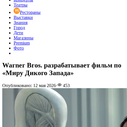
Театры
Рестораны
Выставки
Знания
Город
Дети
Магазины
Premium
Фото
Warner Bros. разрабатывает фильм по
«Миру Дикого Запада»
Опубликовано
:
12 мая 2026
·
453