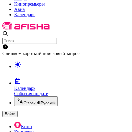
Кинопремьеры
Авиа
Календарь
Слишком короткий поисковый запрос
Календарь
События по дате
O’zbek tili
Русский
Войти
Кино
Концерты