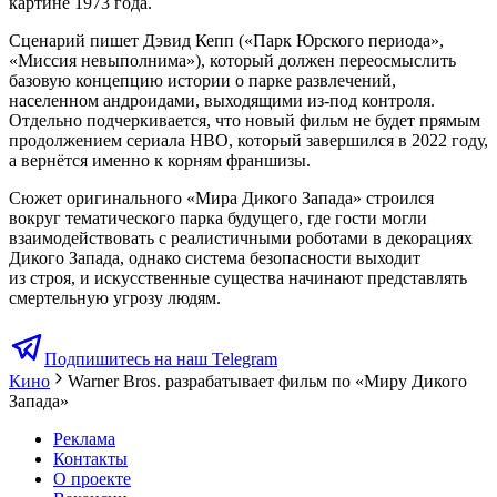
картине 1973 года.
Сценарий пишет Дэвид Кепп («Парк Юрского периода»,
«Миссия невыполнима»), который должен переосмыслить
базовую концепцию истории о парке развлечений,
населенном андроидами, выходящими из-под контроля.
Отдельно подчеркивается, что новый фильм не будет прямым
продолжением сериала HBO, который завершился в 2022 году,
а вернётся именно к корням франшизы.
Сюжет оригинального «Мира Дикого Запада» строился
вокруг тематического парка будущего, где гости могли
взаимодействовать с реалистичными роботами в декорациях
Дикого Запада, однако система безопасности выходит
из строя, и искусственные существа начинают представлять
смертельную угрозу людям.
Подпишитесь на наш Telegram
Кино
Warner Bros. разрабатывает фильм по «Миру Дикого
Запада»
Реклама
Контакты
О проекте