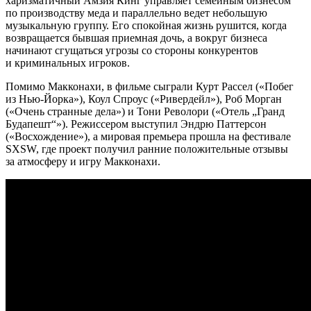
харизматичный Амзия Кинг управляет семейным бизнесом
по производству меда и параллельно ведет небольшую
музыкальную группу. Его спокойная жизнь рушится, когда
возвращается бывшая приемная дочь, а вокруг бизнеса
начинают сгущаться угрозы со стороны конкурентов
и криминальных игроков.
Помимо Макконахи, в фильме сыграли Курт Рассел («Побег
из Нью-Йорка»), Коул Спроус («Ривердейл»), Роб Морган
(«Очень странные дела») и Тони Револори («Отель „Гранд
Будапешт“»). Режиссером выступил Эндрю Паттерсон
(«Восхождение»), а мировая премьера прошла на фестивале
SXSW, где проект получил ранние положительные отзывы
за атмосферу и игру Макконахи.