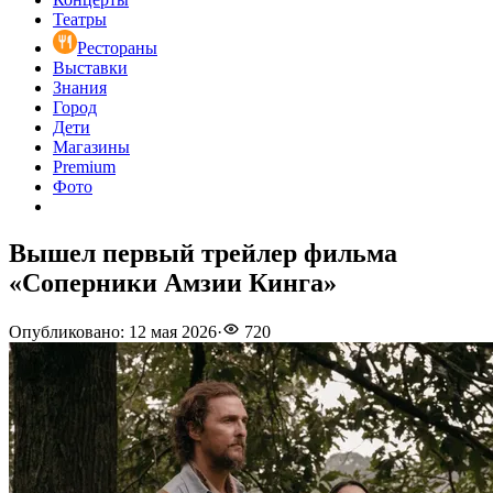
Театры
Рестораны
Выставки
Знания
Город
Дети
Магазины
Premium
Фото
Вышел первый трейлер фильма
«Соперники Амзии Кинга»
Опубликовано
:
12 мая 2026
·
720