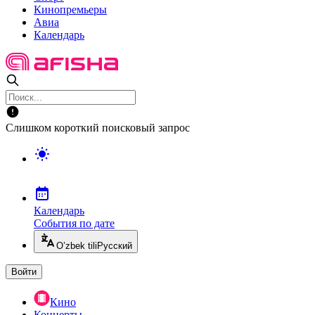
Кинопремьеры
Авиа
Календарь
Слишком короткий поисковый запрос
Календарь
События по дате
O’zbek tili
Русский
Войти
Кино
Концерты