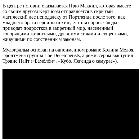
В центре истории оказывается Прю Маккил, которая вместе
со своим другом Кёртисом отправляется в скрытый
магический лес неподалеку от Портленда после того, как
младшего брата героини похищает стая ворон. Следы
приводят подростков в запретный мир, населенный
говорящими животными, древними силами и существами,
живущими по собственным законам.
Мультфильм основан на одноименном романе Колина Мелоя,
фронтмена группы The Decemberists, а режиссером выступил
Трэвис Найт («Бамблби», «Кубо. Легенда о самурае»).