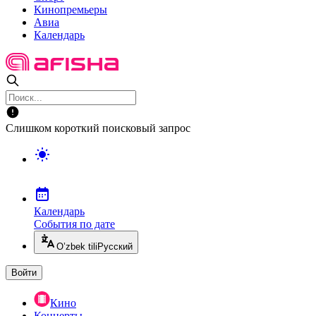
Кинопремьеры
Авиа
Календарь
Слишком короткий поисковый запрос
Календарь
События по дате
O’zbek tili
Русский
Войти
Кино
Концерты