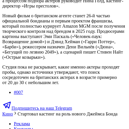
а процессом подбора актеров руководит Нина Голд, кастинг-
директор «Игры престолов».
Новый фильм о британском агенте станет 26-й частью
официальной бондианы и первым проектом франшизы,
который полностью курирует Amazon MGM после получения
творческого контроля над брендом в 2025 году. Продюсерами
картины выступают Эми Паскаль («Человек-паук:
Возвращение домой») и Дэвид Хейман («Гарри Поттер»,
«Барби»), режиссером назначен Дени Вильнёв («Дюна»,
«Бегущий по лезвию 2049»), а сценарий пишет Стивен Найт
(«Острые козырьки»).
Студия пока не раскрывает, какие именно актеры проходят
пробы, однако источники утверждают, что поиск
сосредоточен на британских актерах в возрасте примерно
от 20 до 30 с небольшим лет.
#
007
Подпишитесь на наш Telegram
Кино
Стартовал кастинг на роль нового Джеймса Бонда
Реклама
Контакты