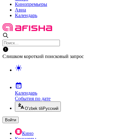
Кинопремьеры
Авиа
Календарь
Слишком короткий поисковый запрос
Календарь
События по дате
O’zbek tili
Русский
Войти
Кино
Концерты