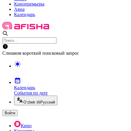
Кинопремьеры
Авиа
Календарь
Слишком короткий поисковый запрос
Календарь
События по дате
O’zbek tili
Русский
Войти
Кино
Концерты