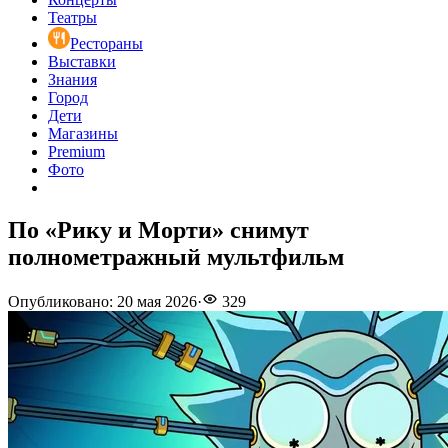
Театры
Рестораны
Выставки
Знания
Город
Дети
Магазины
Premium
Фото
По «Рику и Морти» снимут
полнометражный мультфильм
Опубликовано
:
20 мая 2026
·
329