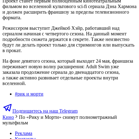
Проект станет первым полноценным кинотеатральным
фильмом во вселенной культового sci-fi сериала Дэна Хармона
и должен расширить франшизу за пределы телевизионного
формата.
Режиссером выступит Джейкоб Хэйр, работавший над
сериалом начиная с четвертого сезона. На данный момент
подробности сюжета держатся в секрете. Также неизвестно
будут ли делать проект только для стримингов или выпускать
в прокат.
На фоне девятого сезона, который выходит 24 мая, франшиза
переживает новую волну расширения: Adult Swim уже
заказала продолжение сериала до двенадцатого сезона,
а также активно развивает отдельные проекты внутри
вселенной.
#
рик и морти
Подпишитесь на наш Telegram
Кино
По «Рику и Морти» снимут полнометражный
мультфильм
Реклама
Контакты