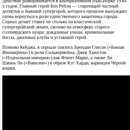
Действие разворачивается в альтернативном Нью-Йорке 1930-
х годов. Главный герой Бен Рейли — стареющий частный
детектив и бывший супергерой, которого прошлое вынуждает
снова вернуться к роли единственного защитника города.
Сериал делает ставку не столько на классический
супергеройский экшен, сколько на атмосферу старого
голливудского нуара: дождливые улицы, криминальные
боссы, джазовые клубы и уставший герой.
Помимо Кейджа, в сериале снялись Брендан Глисон («Банши
Инишерина») в роли Сильвермейна, Джек Хьюстон
(«Подпольная империя») как Флинт Марко, а также Ли
Цзюнь Ли («Вавилон») в образе Кэт Харди, вариации Чёрной
кошки.