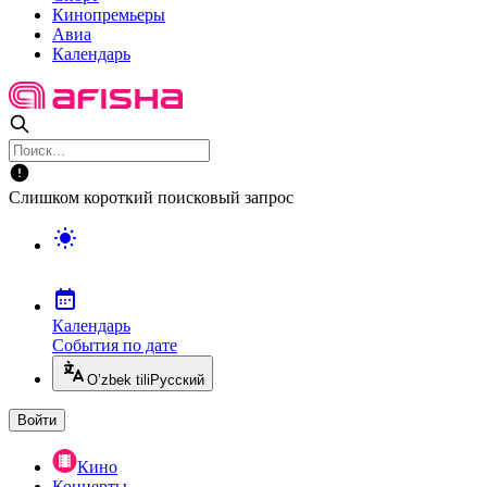
Кинопремьеры
Авиа
Календарь
Слишком короткий поисковый запрос
Календарь
События по дате
O’zbek tili
Русский
Войти
Кино
Концерты