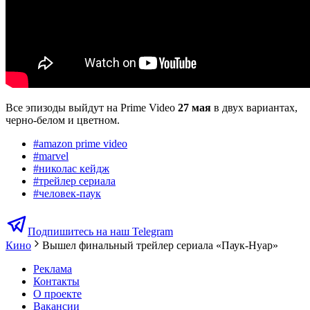
Все эпизоды выйдут на Prime Video
27 мая
в двух вариантах,
черно-белом и цветном.
#
amazon prime video
#
marvel
#
николас кейдж
#
трейлер сериала
#
человек-паук
Подпишитесь на наш Telegram
Кино
Вышел финальный трейлер сериала «Паук-Нуар»
Реклама
Контакты
О проекте
Вакансии