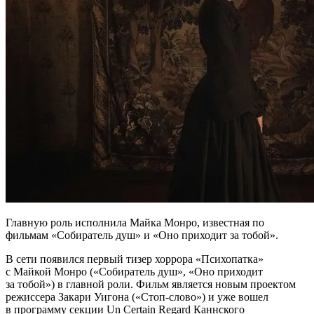
Главную роль исполнила Майка Монро, известная по
фильмам «Собиратель душ» и «Оно приходит за тобой».
В сети появился первый тизер хоррора «Психопатка»
с Майкой Монро («Собиратель душ», «Оно приходит
за тобой») в главной роли. Фильм является новым проектом
режиссера Закари Уигона («Стоп-слово») и уже вошел
в программу секции Un Certain Regard Каннского