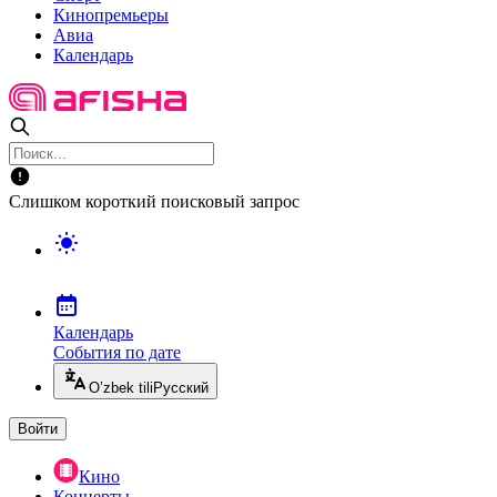
Кинопремьеры
Авиа
Календарь
Слишком короткий поисковый запрос
Календарь
События по дате
O’zbek tili
Русский
Войти
Кино
Концерты