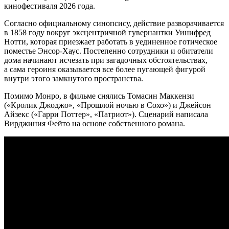
кинофестиваля 2026 года.
Согласно официальному синопсису, действие разворачивается
в 1858 году вокруг эксцентричной гувернантки Уинифред
Нотти, которая приезжает работать в уединенное готическое
поместье Энсор-Хаус. Постепенно сотрудники и обитатели
дома начинают исчезать при загадочных обстоятельствах,
а сама героиня оказывается все более пугающей фигурой
внутри этого замкнутого пространства.
Помимо Монро, в фильме снялись Томасин Маккензи
(«Кролик Джоджо», «Прошлой ночью в Сохо») и Джейсон
Айзекс («Гарри Поттер», «Патриот»). Сценарий написала
Вирджиния Фейто на основе собственного романа.