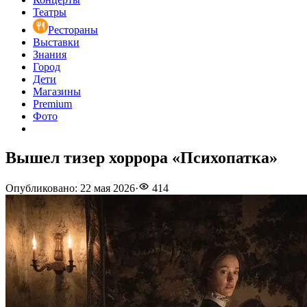
Театры
Рестораны
Выставки
Знания
Город
Дети
Магазины
Premium
Фото
Вышел тизер хоррора «Психопатка»
Опубликовано
:
22 мая 2026
·
414