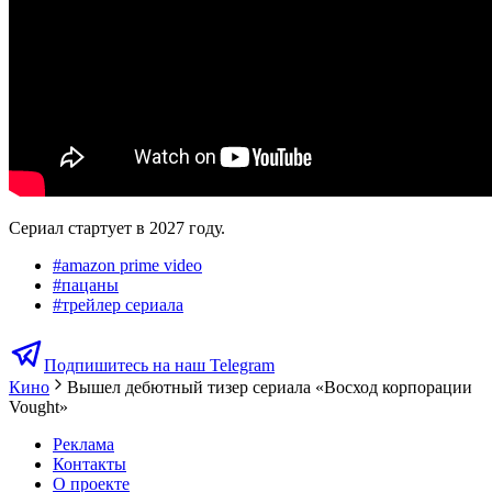
Сериал стартует в 2027 году.
#
amazon prime video
#
пацаны
#
трейлер сериала
Подпишитесь на наш Telegram
Кино
Вышел дебютный тизер сериала «Восход корпорации
Vought»
Реклама
Контакты
О проекте