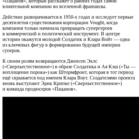
«Пацанов», который расскажет о ранних годах самой
влиятельной компании во вселенной франшизы.
Действие разворачивается в 1950-х годах и исследует первые
десятилетия существования корпорации Vought, когда
компания только начинала превращать супергероев
в коммерческий и политический инструмент. В центре
истории окажутся молодой Солдатик и Клара Войт — одна
из ключевых фигур в формировании будущей империи
суперов.
К своим ролям возвращаются Дженсен Эклс
(«Сверхъестественное») в образе Солдатика и Ая Кэш («Ты —
воплощение порока») как Штормфронт, которая в тот период
ещё скрывается под именем Клара Воут. Создателями проекта
вновь выступают Эрик Крипке («Сверхъестественное»)
и команда продюсеров «Пацанов».