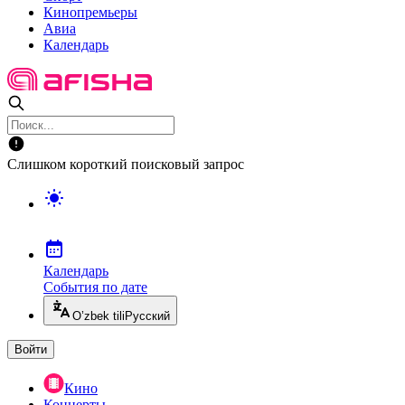
Кинопремьеры
Авиа
Календарь
Слишком короткий поисковый запрос
Календарь
События по дате
O’zbek tili
Русский
Войти
Кино
Концерты