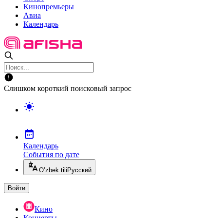
Кинопремьеры
Авиа
Календарь
Слишком короткий поисковый запрос
Календарь
События по дате
O’zbek tili
Русский
Войти
Кино
Концерты