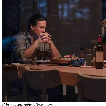
«Минотавр» Андрея Звягинцева