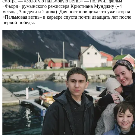
смотра — «Золотую пальмовую ветвь» — получил фильм
«Фьорд» румынского режиссера Кристиана Мунджиу («4
месяца, 3 недели и 2 дня»). Для постановщика это уже вторая
«Пальмовая ветвь» в карьере спустя почти двадцать лет после
первой победы.