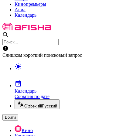
Кинопремьеры
Авиа
Календарь
Слишком короткий поисковый запрос
Календарь
События по дате
O’zbek tili
Русский
Войти
Кино
Концерты