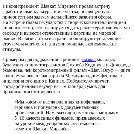
1 июня президент Шавкат Мирзиёев провел встречу
с работниками культуры и искусства, посвященную
приоритетным задачам дальнейшего развития сферы.
На встрече главы государства с творческой интеллигенцией
стало известно, что планируется дать режиссерам творческую
свободу и вывести отечественные картины на мировой
рынок. В связи с этим в стране ликвидируют устаревшие
структуры контроля и запустят мощные экономические
стимулы.
Примером для подражания Президент
назвал
молодых
бухарских кинематографистов Сухроба Кодирова и Дильшода
Усмонова, чей короткометражный фильм «Шаг. Юсуф — дитя
солнца» завоевал Гран-при на Международном фестивале
инклюзивного кино в Каннах. Победителям вручат
государственный ваучер на 1 миллиард сумов для
продолжения их творчества.
«Мы ждем от вас жизненных кинофильмов,
сериалов и популярных документальных
произведений. Нам ежегодно нужно как минимум
5−10 качественных фильмов, признаваемых
на уровне международных фестивалей», —
отметил Шавкат Мирзиёев.