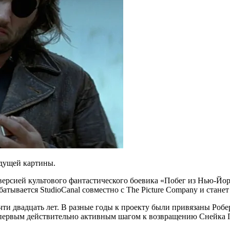
удущей картины.
версией культового фантастического боевика «Побег из Нью-Йор
батывается StudioCanal совместно с The Picture Company и ста
ти двадцать лет. В разные годы к проекту были привязаны Робер
 первым действительно активным шагом к возвращению Снейка П