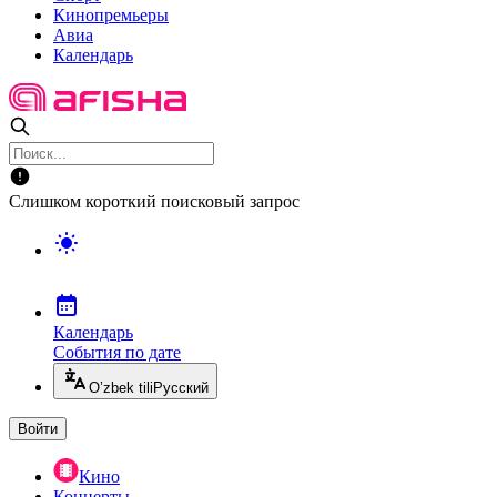
Кинопремьеры
Авиа
Календарь
Слишком короткий поисковый запрос
Календарь
События по дате
O’zbek tili
Русский
Войти
Кино
Концерты