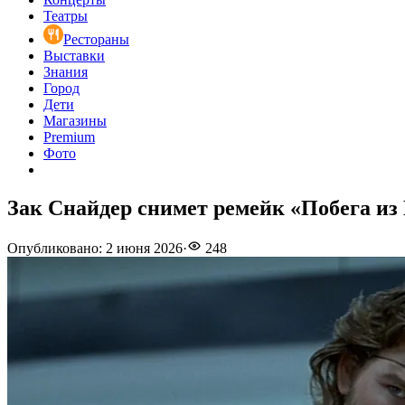
Театры
Рестораны
Выставки
Знания
Город
Дети
Магазины
Premium
Фото
Зак Снайдер снимет ремейк «Побега и
Опубликовано
:
2 июня 2026
·
248