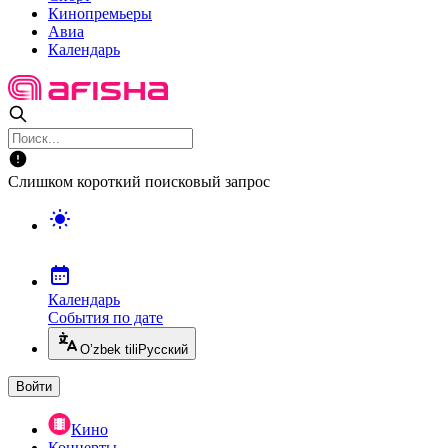
Кинопремьеры
Авиа
Календарь
Слишком короткий поисковый запрос
Календарь
События по дате
O’zbek tili
Русский
Войти
Кино
Концерты