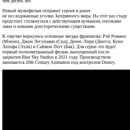
чем десять лет.
Новый мультфильм отправит героев в ранее
не исследованные уголки Затерянного мира. На этот раз стаду
предстоит столкнуться с действующим вулканом, потоками
лавы и новыми доисторическими существами.
К озвучке вернулись основные звезды франшизы: Рэй Романо
(Мэнни), Джон Легуизамо (Сид), Денис Лири (Диего), Куин
Латифа (Элли) и Саймон Пегг (Бак). Для серии это будет
первый полнометражный фильм, выпущенный после
закрытия Blue Sky Studios в 2021 году. Производством
занимается 20th Century Animation под контролем Disney.