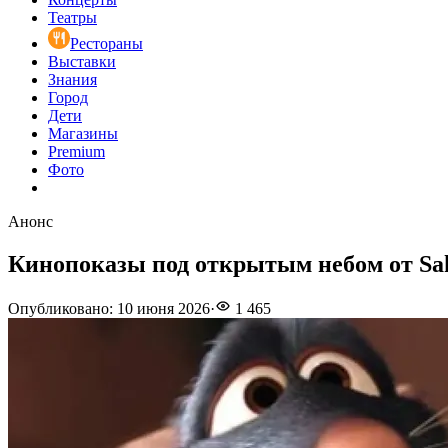
Театры
Рестораны
Выставки
Знания
Город
Дети
Магазины
Premium
Фото
Анонс
Кинопоказы под открытым небом от Sa
Опубликовано
:
10 июня 2026
·
1 465