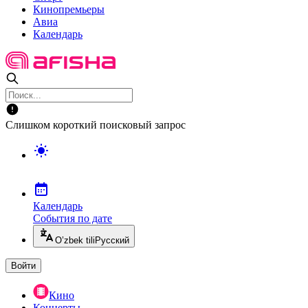
Кинопремьеры
Авиа
Календарь
Слишком короткий поисковый запрос
Календарь
События по дате
O’zbek tili
Русский
Войти
Кино
Концерты