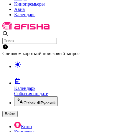
Кинопремьеры
Авиа
Календарь
Слишком короткий поисковый запрос
Календарь
События по дате
O’zbek tili
Русский
Войти
Кино
Концерты