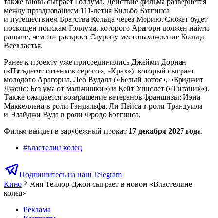
также вновь сыграет Голлума. Действие фильма развернется
между празднованием 111-летия Бильбо Бэггинса
и путешествием Братства Кольца через Морию. Сюжет будет
посвящен поискам Голлума, которого Арагорн должен найти
раньше, чем тот раскроет Саурону местонахождение Кольца
Всевластья.
Ранее к проекту уже присоединились Джейми Дорнан
(«Пятьдесят оттенков серого», «Крах»), который сыграет
молодого Арагорна, Лео Вудалл («Белый лотос», «Бриджит
Джонс: Без ума от мальчишки») и Кейт Уинслет («Титаник»).
Также ожидается возвращение ветеранов франшизы: Иэна
Маккеллена в роли Гэндальфа, Ли Пейса в роли Трандуила
и Элайджи Вуда в роли Фродо Бэггинса.
Фильм выйдет в зарубежный прокат
17 декабря 2027 года
.
#
властелин колец
Подпишитесь на наш Telegram
Кино
Аня Тейлор-Джой сыграет в новом «Властелине
колец»
Реклама