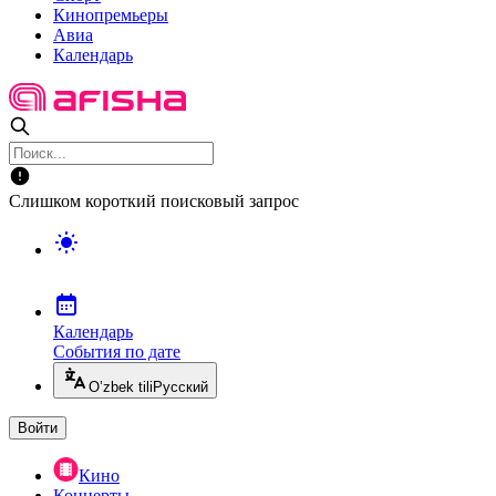
Кинопремьеры
Авиа
Календарь
Слишком короткий поисковый запрос
Календарь
События по дате
O’zbek tili
Русский
Войти
Кино
Концерты