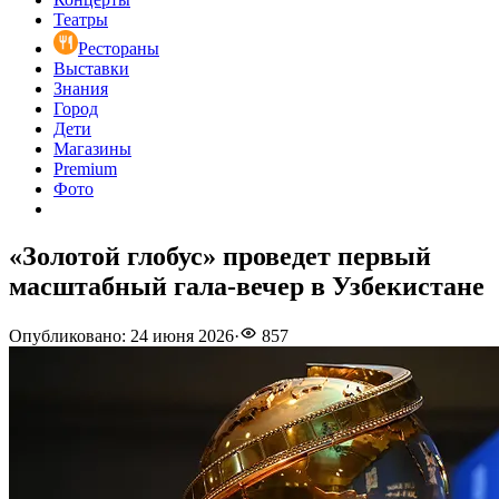
Театры
Рестораны
Выставки
Знания
Город
Дети
Магазины
Premium
Фото
«Золотой глобус» проведет первый
масштабный гала-вечер в Узбекистане
Опубликовано
:
24 июня 2026
·
857