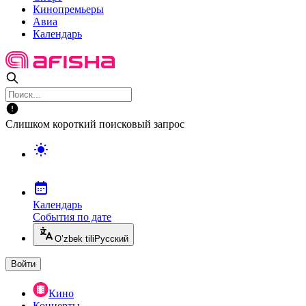
Кинопремьеры
Авиа
Календарь
Слишком короткий поисковый запрос
Календарь
События по дате
O’zbek tili
Русский
Войти
Кино
Концерты