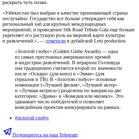
раскрыть чуть позже.
«Узбекистан был выбран в качестве принимающей страны
неслучайно. Государство все больше утверждает себя как
региональный хаб для крупных международных
мероприятий, и проведение Silk Road Tribute Gala еще больше
укрепляет его растущую роль на мировой карте культуры
и развлечений.», —
отметили
в дубайской Leto production.
«Золотой глобус» (Golden Globe Awards) — одна
из самых престижных американских премий
в индустрии развлечений. В иерархии Голливуда
она традиционно считается второй по значимости
после «Оскара» (для кино) и «Эмми» (для
сериалов и ТВ). В «Золотом глобусе» основные
номинации («Лучший фильм», «Лучший актер»
и «Лучшая актриса») разделены по жанрам на две
категории: «Драма» и «Комедия или мюзикл». Это
удваивает число победителей и позволяет
комедийным проектам конкурировать на равных.
#
золотой глобус
Подпишитесь на наш Telegram