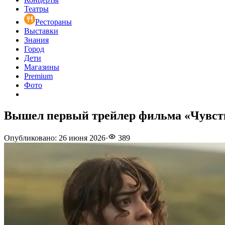
Театры
Рестораны
Выставки
Знания
Город
Дети
Магазины
Premium
Фото
Вышел первый трейлер фильма «Чувств
Опубликовано
:
26 июня 2026
·
389