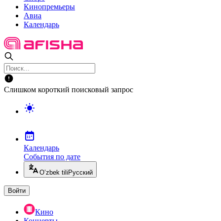
Кинопремьеры
Авиа
Календарь
Слишком короткий поисковый запрос
Календарь
События по дате
O’zbek tili
Русский
Войти
Кино
Концерты