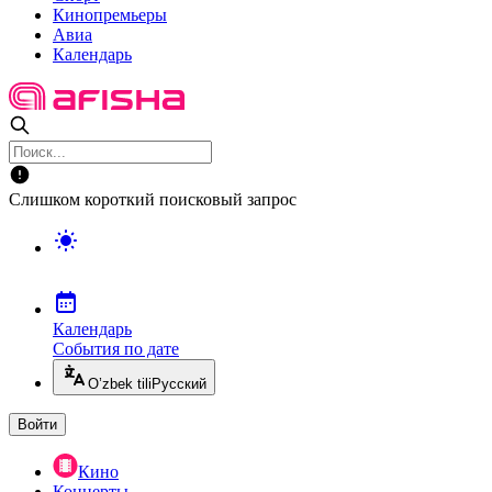
Кинопремьеры
Авиа
Календарь
Слишком короткий поисковый запрос
Календарь
События по дате
O’zbek tili
Русский
Войти
Кино
Концерты