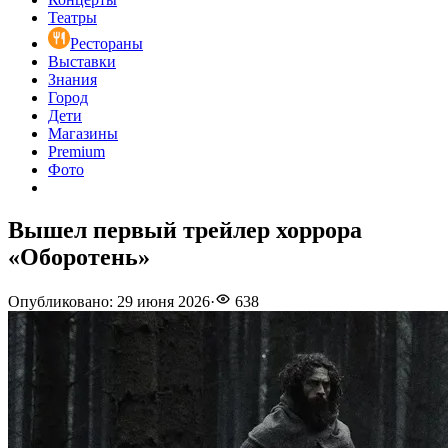
Театры
Рестораны
Выставки
Знания
Город
Дети
Магазины
Premium
Фото
Вышел первый трейлер хоррора
«Оборотень»
Опубликовано
:
29 июня 2026
·
638