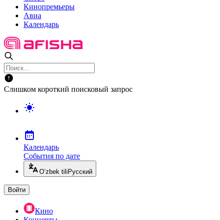
Кинопремьеры
Авиа
Календарь
Слишком короткий поисковый запрос
Календарь
События по дате
O’zbek tili
Русский
Войти
Кино
Концерты