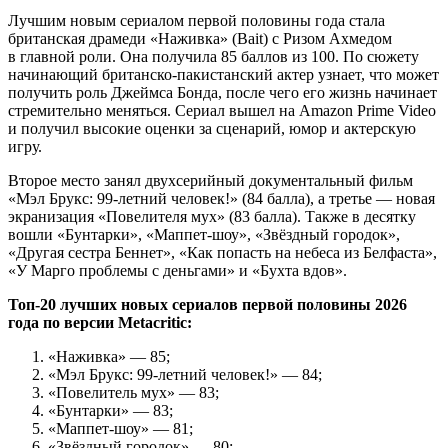
Лучшим новым сериалом первой половины года стала
британская драмеди «Наживка» (Bait) с Ризом Ахмедом
в главной роли. Она получила 85 баллов из 100. По сюжету
начинающий британско-пакистанский актер узнает, что может
получить роль Джеймса Бонда, после чего его жизнь начинает
стремительно меняться. Сериал вышел на Amazon Prime Video
и получил высокие оценки за сценарий, юмор и актерскую
игру.
Второе место занял двухсерийный документальный фильм
«Мэл Брукс: 99-летний человек!» (84 балла), а третье — новая
экранизация «Повелителя мух» (83 балла). Также в десятку
вошли «Бунтарки», «Маппет-шоу», «Звёздный городок»,
«Другая сестра Беннет», «Как попасть на небеса из Белфаста»,
«У Марго проблемы с деньгами» и «Бухта вдов».
Топ-20 лучших новых сериалов первой половины 2026
года по версии Metacritic:
«Наживка» — 85;
«Мэл Брукс: 99-летний человек!» — 84;
«Повелитель мух» — 83;
«Бунтарки» — 83;
«Маппет-шоу» — 81;
«Звёздный городок» — 80;