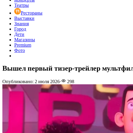
Театры
Рестораны
Выставки
Знания
Город
Дети
Магазины
Premium
Фото
Вышел первый тизер-трейлер мультфил
Опубликовано
:
2 июля 2026
·
298