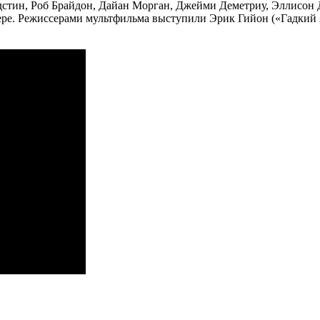
лдстин, Роб Брайдон, Дайан Морган, Джейми Деметриу, Эллисо
е. Режиссерами мультфильма выступили Эрик Гийон («Гадкий я