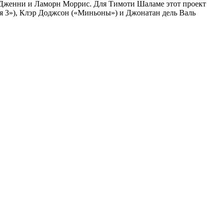
н Дженни и Ламорн Моррис. Для Тимоти Шаламе этот проект
 3»), Клэр Доджсон («Миньоны») и Джонатан дель Валь