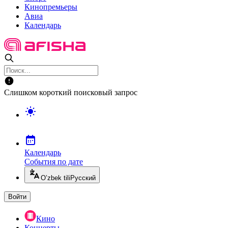
Кинопремьеры
Авиа
Календарь
Слишком короткий поисковый запрос
Календарь
События по дате
O’zbek tili
Русский
Войти
Кино
Концерты