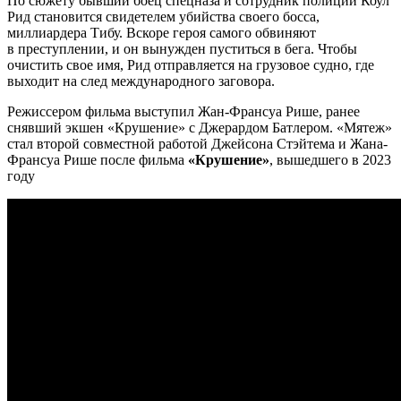
По сюжету бывший боец спецназа и сотрудник полиции Коул
Рид становится свидетелем убийства своего босса,
миллиардера Тибу. Вскоре героя самого обвиняют
в преступлении, и он вынужден пуститься в бега. Чтобы
очистить свое имя, Рид отправляется на грузовое судно, где
выходит на след международного заговора.
Режиссером фильма выступил Жан-Франсуа Рише, ранее
снявший экшен «Крушение» с Джерардом Батлером. «Мятеж»
стал второй совместной работой Джейсона Стэйтема и Жана-
Франсуа Рише после фильма
«Крушение»
, вышедшего в 2023
году