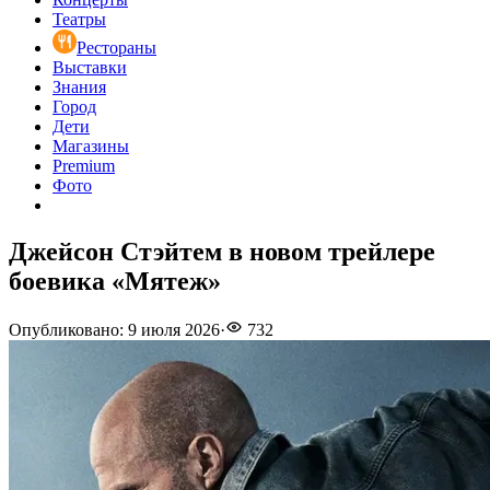
Театры
Рестораны
Выставки
Знания
Город
Дети
Магазины
Premium
Фото
Джейсон Стэйтем в новом трейлере
боевика «Мятеж»
Опубликовано
:
9 июля 2026
·
732