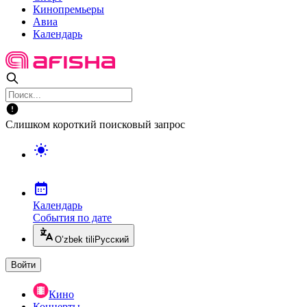
Кинопремьеры
Авиа
Календарь
Слишком короткий поисковый запрос
Календарь
События по дате
O’zbek tili
Русский
Войти
Кино
Концерты