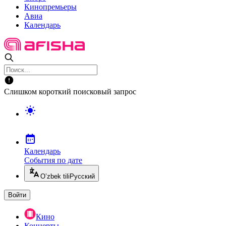
Кинопремьеры
Авиа
Календарь
Слишком короткий поисковый запрос
Календарь
События по дате
O’zbek tili
Русский
Войти
Кино
Концерты