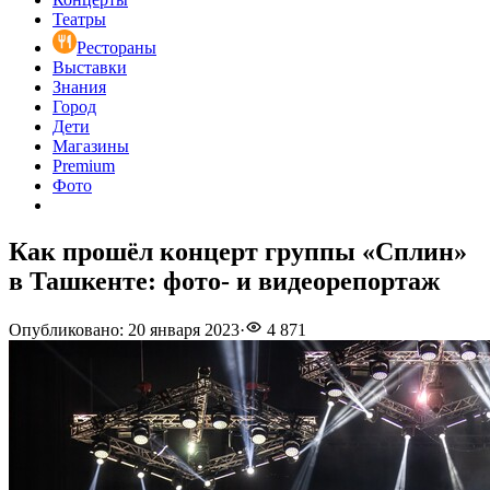
Театры
Рестораны
Выставки
Знания
Город
Дети
Магазины
Premium
Фото
Как прошёл концерт группы «Сплин»
в Ташкенте: фото- и видеорепортаж
Опубликовано
:
20 января 2023
·
4 871