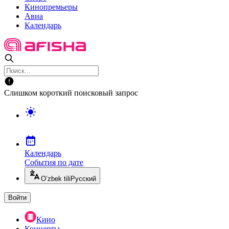
Кинопремьеры
Авиа
Календарь
Слишком короткий поисковый запрос
Календарь
События по дате
O’zbek tili
Русский
Войти
Кино
Концерты