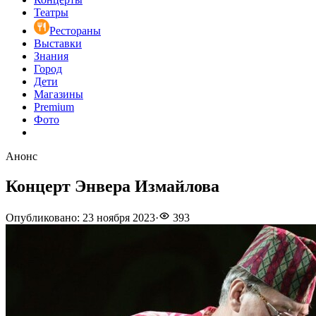
Театры
Рестораны
Выставки
Знания
Город
Дети
Магазины
Premium
Фото
Анонс
Концерт Энвера Измайлова
Опубликовано
:
23 ноября 2023
·
393