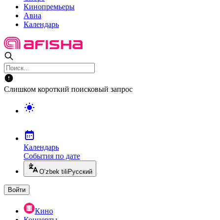
Кинопремьеры
Авиа
Календарь
Слишком короткий поисковый запрос
Календарь
События по дате
O’zbek tili
Русский
Войти
Кино
Концерты