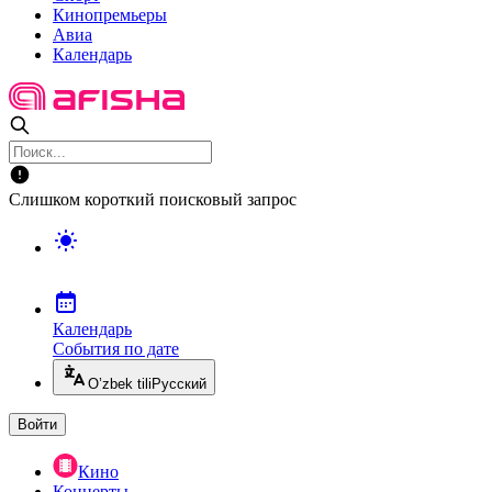
Кинопремьеры
Авиа
Календарь
Слишком короткий поисковый запрос
Календарь
События по дате
O’zbek tili
Русский
Войти
Кино
Концерты