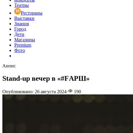
Театры
Рестораны
Выставки
Знания
Город
Дети
Магазины
Premium
Фото
Анонс
Stand-up вечер в «#FАРШ»
Опубликовано
:
26 августа 2024
·
190