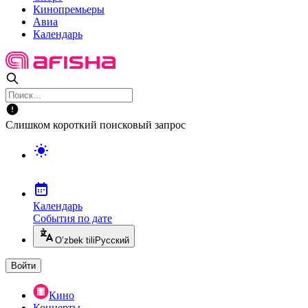
Кинопремьеры
Авиа
Календарь
Слишком короткий поисковый запрос
Календарь
События по дате
O’zbek tili
Русский
Войти
Кино
Концерты