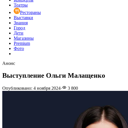
Театры
Рестораны
Выставки
Знания
Город
Дети
Магазины
Premium
Фото
Анонс
Выступление Ольги Малащенко
Опубликовано
:
4 ноября 2024
·
3 800