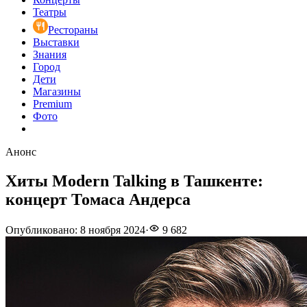
Театры
Рестораны
Выставки
Знания
Город
Дети
Магазины
Premium
Фото
Анонс
Хиты Modern Talking в Ташкенте:
концерт Томаса Андерса
Опубликовано
:
8 ноября 2024
·
9 682