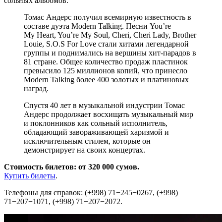
сольных альбомов.
Томас Андерс получил всемирную известность в
составе дуэта Modern Talking. Песни You’re
My Heart, You’re My Soul, Cheri, Cheri Lady, Brother
Louie, S.O.S For Love стали хитами легендарной
группы и поднимались на вершины хит-парадов в
81 стране. Общее количество продаж пластинок
превысило 125 миллионов копий, что принесло
Modern Talking более 400 золотых и платиновых
наград.
Спустя 40 лет в музыкальной индустрии Томас
Андерс продолжает восхищать музыкальный мир
и поклонников как сольный исполнитель,
обладающий завораживающей харизмой и
исключительным стилем, которые он
демонстрирует на своих концертах.
Стоимость билетов: от 320 000 сумов.
Купить билеты
.
Телефоны для справок: (+998) 71−245−0267, (+998)
71−207−1071, (+998) 71−207−2072.