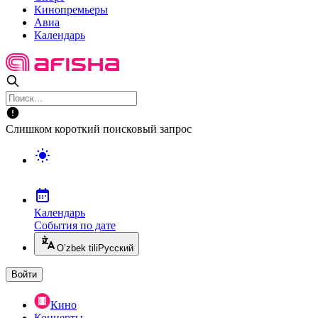
Кинопремьеры
Авиа
Календарь
Слишком короткий поисковый запрос
Календарь
События по дате
O’zbek tili
Русский
Войти
Кино
Концерты