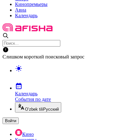
Кинопремьеры
Авиа
Календарь
Слишком короткий поисковый запрос
Календарь
События по дате
O’zbek tili
Русский
Войти
Кино
Концерты