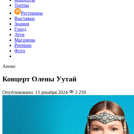
Театры
Рестораны
Выставки
Знания
Город
Дети
Магазины
Premium
Фото
Анонс
Концерт Олены Уутай
Опубликовано
:
13 декабря 2024
·
2 259