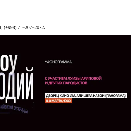
, (+998) 71−207−2072.