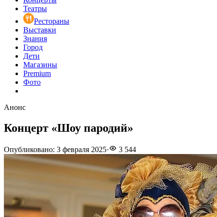
Театры
Рестораны
Выставки
Знания
Город
Дети
Магазины
Premium
Фото
Анонс
Концерт «Шоу пародий»
Опубликовано
:
3 февраля 2025
·
3 544