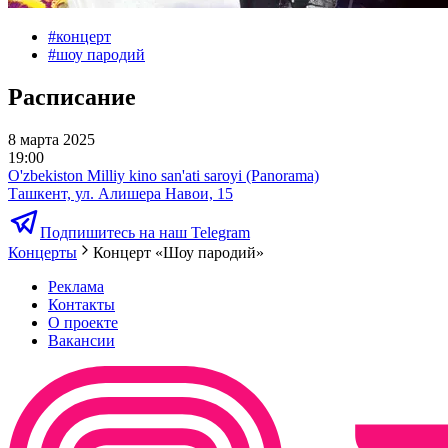
#
концерт
#
шоу пародий
Расписание
8 марта 2025
19:00
O'zbekiston Milliy kino san'ati saroyi (Panorama)
Ташкент, ул. Алишера Навои, 15
Подпишитесь на наш Telegram
Концерты
Концерт «Шоу пародий»
Реклама
Контакты
О проекте
Вакансии