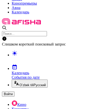
Кинопремьеры
Авиа
Календарь
Слишком короткий поисковый запрос
Календарь
События по дате
O’zbek tili
Русский
Войти
Кино
Концерты