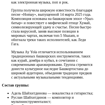
как электронная музыка, поп и рок.
Группа получила широкую известность благодаря
песне «Homay», выпущенной 14 марта 2025 года.
Композиция основана на башкирском эпосе «Урал-
батыр» и повествует о мифической птице Хумай,
символизирующей удачу и счастье. Песня быстро
стала вирусной, заняв высокие позиции в
мировых чартах, включая топ-5 Shazam, и
обогнала треки таких исполнителей, как Леди
Гага.
Музыка Ay Yola отличается использованием
традиционных башкирских инструментов, таких
как курай, домбра и кубыз, в сочетании с
современными аранжировками. Группа стремится
донести культурное наследие Башкортостана до
широкой аудитории, объединяя традиции предков
с актуальными музыкальными тенденциями.
Состав группы:
Адель Шайхитдинова — вокалистка и гитаристка;
Руслан Шайхитдинов — композитор и
мультиинструменталист;