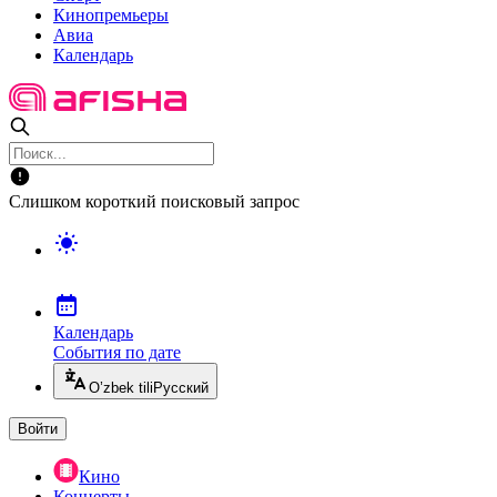
Кинопремьеры
Авиа
Календарь
Слишком короткий поисковый запрос
Календарь
События по дате
O’zbek tili
Русский
Войти
Кино
Концерты