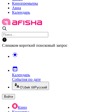
Кинопремьеры
Авиа
Календарь
Слишком короткий поисковый запрос
Календарь
События по дате
O’zbek tili
Русский
Войти
Кино
Концерты