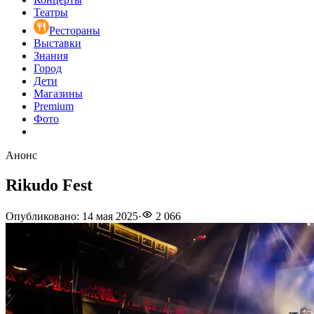
Театры
Рестораны
Выставки
Знания
Город
Дети
Магазины
Premium
Фото
Анонс
Rikudo Fest
Опубликовано
:
14 мая 2025
·
2 066