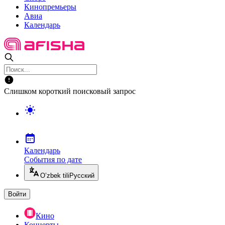
Кинопремьеры
Авиа
Календарь
Слишком короткий поисковый запрос
Календарь
События по дате
O’zbek tili
Русский
Войти
Кино
Концерты