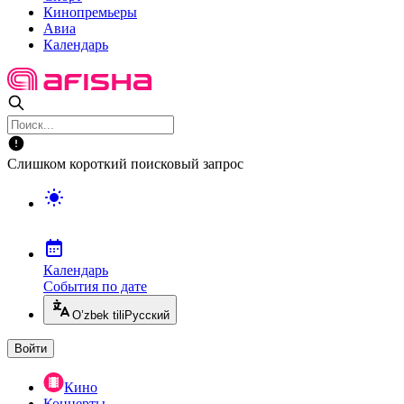
Кинопремьеры
Авиа
Календарь
Слишком короткий поисковый запрос
Календарь
События по дате
O’zbek tili
Русский
Войти
Кино
Концерты