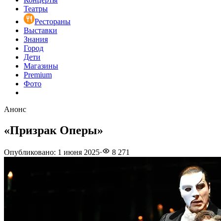
Театры
Рестораны
Выставки
Знания
Город
Дети
Магазины
Premium
Фото
Анонс
«Призрак Оперы»
Опубликовано
:
1 июня 2025
·
8 271