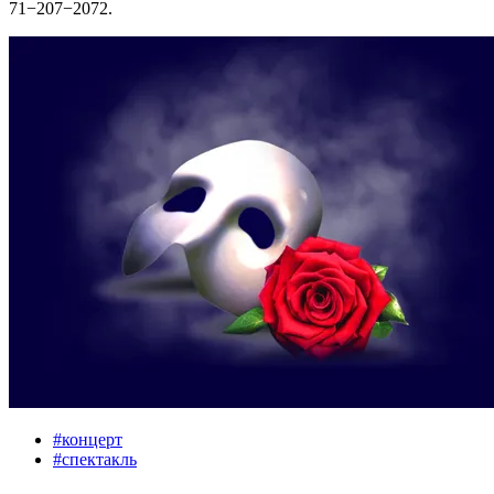
71−207−2072.
#
концерт
#
спектакль