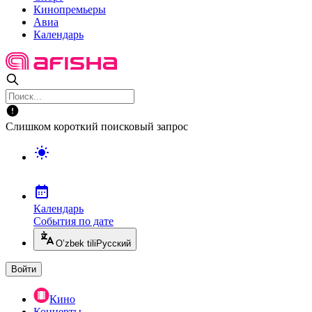
Кинопремьеры
Авиа
Календарь
Слишком короткий поисковый запрос
Календарь
События по дате
O’zbek tili
Русский
Войти
Кино
Концерты