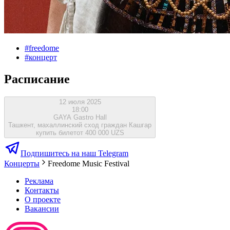
#
freedome
#
концерт
Расписание
12 июля 2025
18:00
GAYA Gastro Hall
Ташкент, махаллинский сход граждан Кашгар
купить билет
от 400 000 UZS
Подпишитесь на наш Telegram
Концерты
Freedome Music Festival
Реклама
Контакты
О проекте
Вакансии