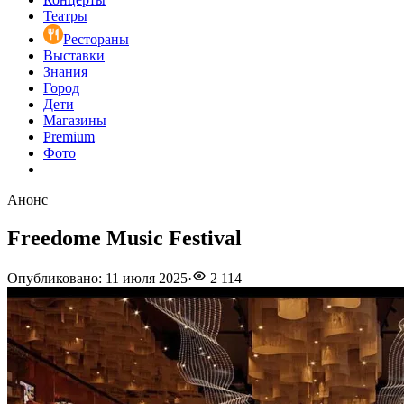
Театры
Рестораны
Выставки
Знания
Город
Дети
Магазины
Premium
Фото
Анонс
Freedome Music Festival
Опубликовано
:
11 июля 2025
·
2 114