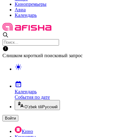
Кинопремьеры
Авиа
Календарь
Слишком короткий поисковый запрос
Календарь
События по дате
O’zbek tili
Русский
Войти
Кино
Концерты