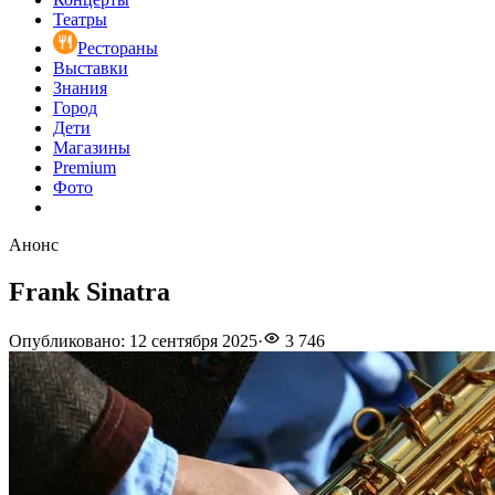
Театры
Рестораны
Выставки
Знания
Город
Дети
Магазины
Premium
Фото
Анонс
Frank Sinatra
Опубликовано
:
12 сентября 2025
·
3 746