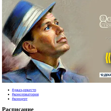
#
джаз-оркестр
#
консерватория
#
концерт
Расписание