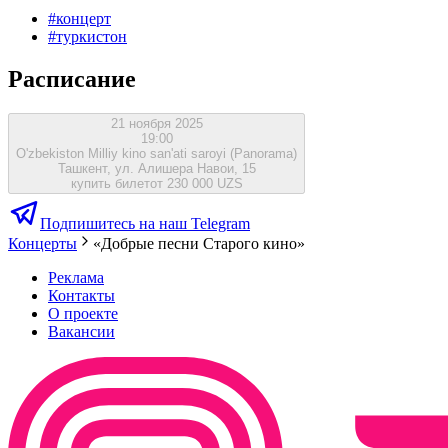
#
концерт
#
туркистон
Расписание
21 ноября 2025
19:00
O'zbekiston Milliy kino san'ati saroyi (Panorama)
Ташкент, ул. Алишера Навои, 15
купить билет
от 230 000 UZS
Подпишитесь на наш Telegram
Концерты
«Добрые песни Старого кино»
Реклама
Контакты
О проекте
Вакансии