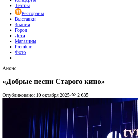
Театры
Рестораны
Выставки
Знания
Город
Дети
Магазины
Premium
Фото
Анонс
«Добрые песни Старого кино»
Опубликовано
:
10 октября 2025
·
2 635