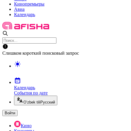
Кинопремьеры
Авиа
Календарь
Слишком короткий поисковый запрос
Календарь
События по дате
O’zbek tili
Русский
Войти
Кино
Концерты