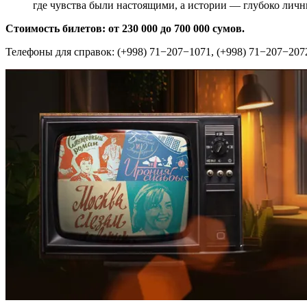
где чувства были настоящими, а истории — глубоко личн
Стоимость билетов: от 230 000 до 700 000 сумов.
Телефоны для справок: (+998) 71−207−1071, (+998) 71−207−207