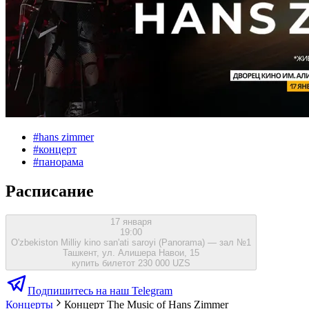
#
hans zimmer
#
концерт
#
панорама
Расписание
17 января
19:00
O'zbekiston Milliy kino san'ati saroyi (Panorama) — зал №1
Ташкент, ул. Алишера Навои, 15
купить билет
от 230 000 UZS
Подпишитесь на наш Telegram
Концерты
Концерт The Music of Hans Zimmer