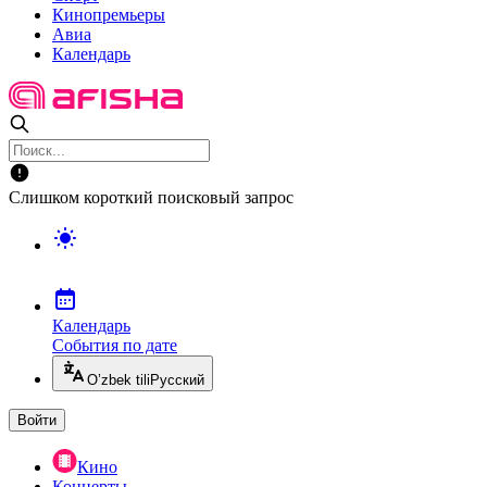
Кинопремьеры
Авиа
Календарь
Слишком короткий поисковый запрос
Календарь
События по дате
O’zbek tili
Русский
Войти
Кино
Концерты