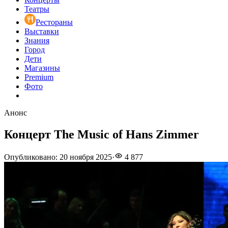
Театры
Рестораны
Выставки
Знания
Город
Дети
Магазины
Premium
Фото
Анонс
Концерт The Music of Hans Zimmer
Опубликовано
:
20 ноября 2025
·
4 877