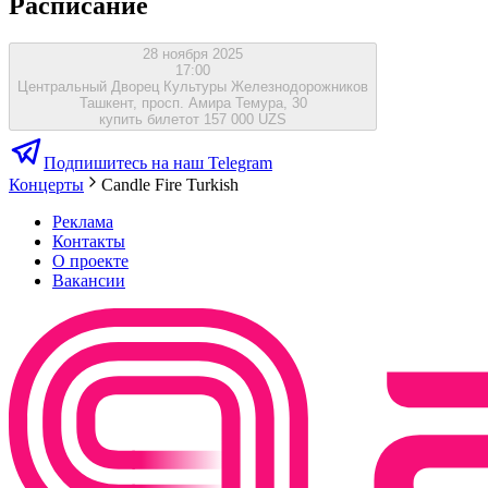
Расписание
28 ноября 2025
17:00
Центральный Дворец Культуры Железнодорожников
Ташкент, просп. Амира Темура, 30
купить билет
от 157 000 UZS
Подпишитесь на наш Telegram
Концерты
Candle Fire Turkish
Реклама
Контакты
О проекте
Вакансии