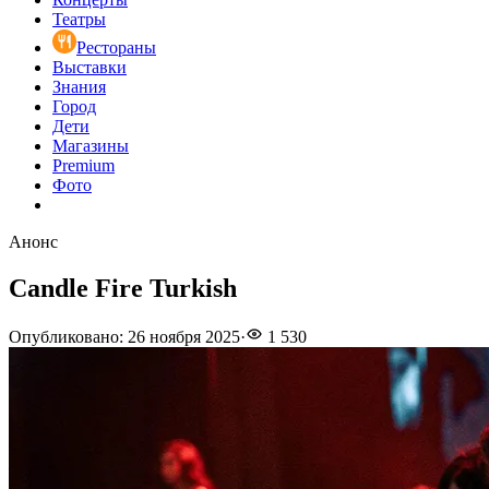
Театры
Рестораны
Выставки
Знания
Город
Дети
Магазины
Premium
Фото
Анонс
Candle Fire Turkish
Опубликовано
:
26 ноября 2025
·
1 530