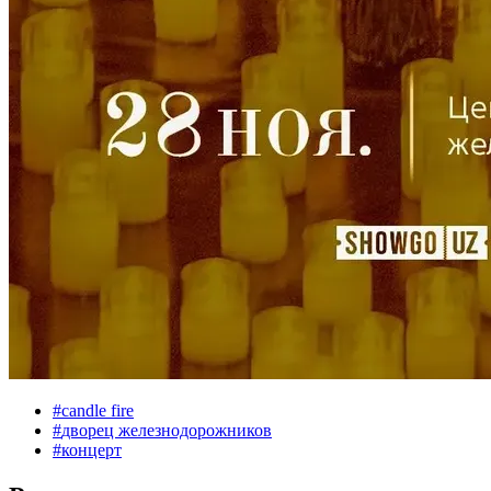
#
candle fire
#
дворец железнодорожников
#
концерт