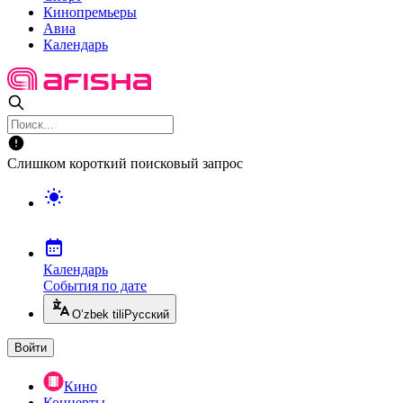
Кинопремьеры
Авиа
Календарь
Слишком короткий поисковый запрос
Календарь
События по дате
O’zbek tili
Русский
Войти
Кино
Концерты