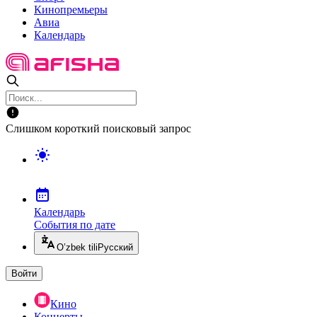
Кинопремьеры
Авиа
Календарь
Слишком короткий поисковый запрос
Календарь
События по дате
O’zbek tili
Русский
Войти
Кино
Концерты