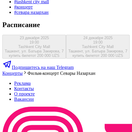
#
tashkent city mall
#
концерт
#
севара назархан
Расписание
23 декабря 2025
24 декабря 2025
19:00
19:00
Tashkent City Mall
Tashkent City Mall
Ташкент, ул. Батыра Закирова, 7
Ташкент, ул. Батыра Закирова, 7
купить билет
от 200 000 UZS
купить билет
от 200 000 UZS
Подпишитесь на наш Telegram
Концерты
Фильм-концерт Севары Назархан
Реклама
Контакты
О проекте
Вакансии