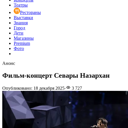
Театры
Рестораны
Выставки
Знания
Город
Дети
Магазины
Premium
Фото
Анонс
Фильм-концерт Севары Назархан
Опубликовано
:
18 декабря 2025
·
3 727