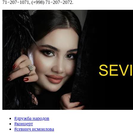
71−207−1071, (+998) 71−207−2072.
#
дружба народов
#
концерт
#
севинч исмоилова