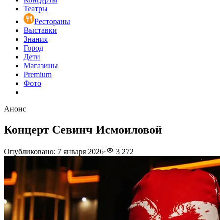
Театры
Рестораны
Выставки
Знания
Город
Дети
Магазины
Premium
Фото
Анонс
Концерт Севинч Исмоиловой
Опубликовано
:
7 января 2026
·
3 272