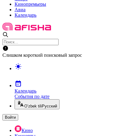
Кинопремьеры
Авиа
Календарь
Слишком короткий поисковый запрос
Календарь
События по дате
O’zbek tili
Русский
Войти
Кино
Концерты