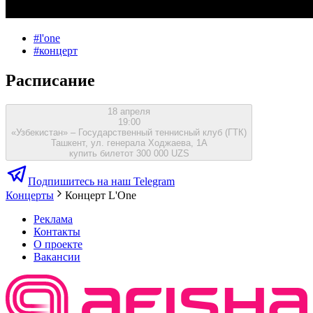
#
l'one
#
концерт
Расписание
18 апреля
19:00
«Узбекистан» – Государственный теннисный клуб (ГТК)
Ташкент, ул. генерала Ходжаева, 1А
купить билет
от 300 000 UZS
Подпишитесь на наш Telegram
Концерты
Концерт L'One
Реклама
Контакты
О проекте
Вакансии