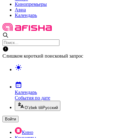
Кинопремьеры
Авиа
Календарь
Слишком короткий поисковый запрос
Календарь
События по дате
O’zbek tili
Русский
Войти
Кино
Концерты