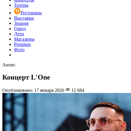
Театры
Рестораны
Выставки
Знания
Город
Дети
Магазины
Premium
Фото
Анонс
Концерт L'One
Опубликовано
:
17 января 2026
·
12 684