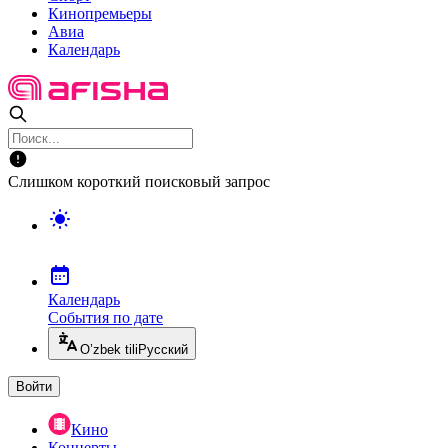
Кинопремьеры
Авиа
Календарь
Слишком короткий поисковый запрос
Календарь
События по дате
O’zbek tili
Русский
Войти
Кино
Концерты