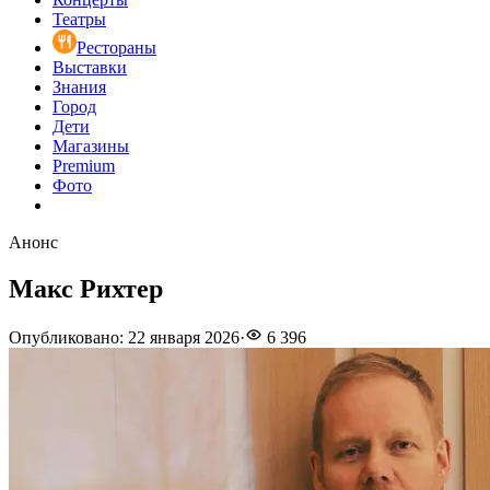
Театры
Рестораны
Выставки
Знания
Город
Дети
Магазины
Premium
Фото
Анонс
Макс Рихтер
Опубликовано
:
22 января 2026
·
6 396