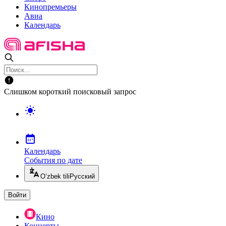
Кинопремьеры
Авиа
Календарь
Слишком короткий поисковый запрос
Календарь
События по дате
O’zbek tili
Русский
Войти
Кино
Концерты