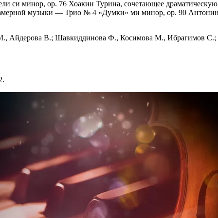
ли си минор, op. 76 Хоакин Турина, сочетающее драматическую
амерной музыки — Трио № 4 «Думки» ми минор, op. 90 Антонин
М., Айдерова В.; Шавкиддинова Ф., Косимова М., Ибрагимов С.;
2.