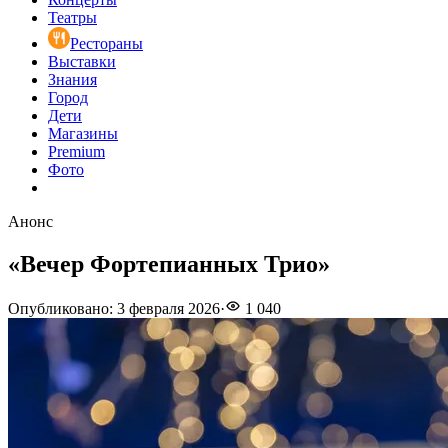
Театры
Рестораны
Выставки
Знания
Город
Дети
Магазины
Premium
Фото
Анонс
«Вечер Фортепианных Трио»
Опубликовано
:
3 февраля 2026
·
1 040