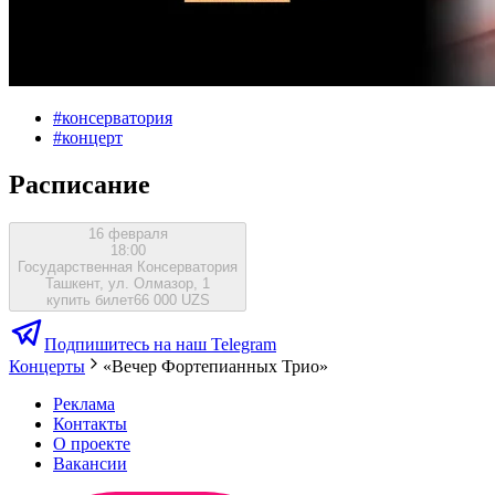
#
консерватория
#
концерт
Расписание
16 февраля
18:00
Государственная Консерватория
Ташкент, ул. Олмазор, 1
купить билет
66 000 UZS
Подпишитесь на наш Telegram
Концерты
«Вечер Фортепианных Трио»
Реклама
Контакты
О проекте
Вакансии