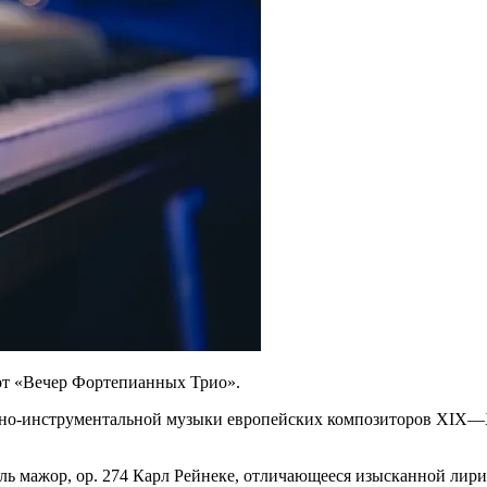
рт «Вечер Фортепианных Трио».
рно-инструментальной музыки европейских композиторов
XIX—X
оль мажор, op. 274 Карл Рейнеке, отличающееся изысканной лир