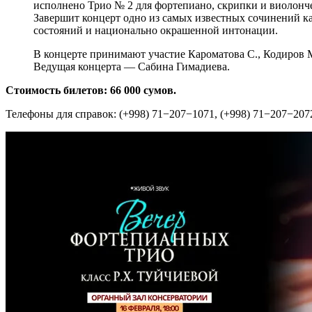
исполнено Трио № 2 для фортепиано, скрипки и виолонче
Завершит концерт одно из самых известных сочинений к
состояний и национально окрашенной интонации.
В концерте принимают участие Кароматова С., Кодиров 
Ведущая концерта — Сабина Гимадиева.
Стоимость билетов: 66 000 сумов.
Телефоны для справок: (+998) 71−207−1071, (+998) 71−207−207